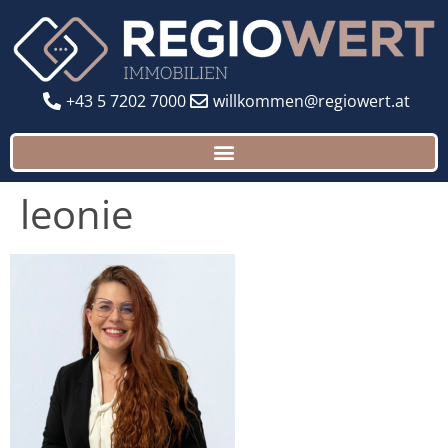
+43 5 7202 7000
willkommen@regiowert.at
leonie