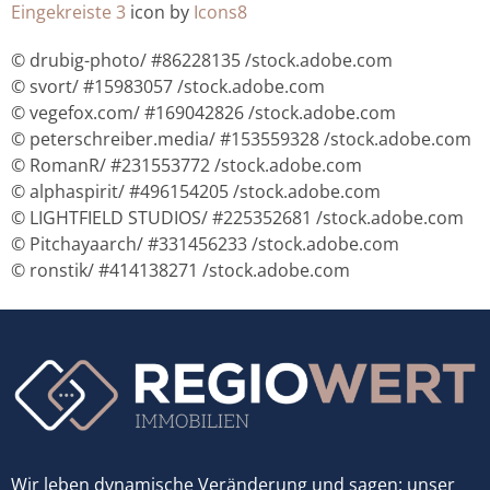
Eingekreiste 3
icon by
Icons8
© drubig-photo/ #86228135 /stock.adobe.com
© svort/ #15983057 /stock.adobe.com
© vegefox.com/ #169042826 /stock.adobe.com
© peterschreiber.media/ #153559328 /stock.adobe.com
© RomanR/ #231553772 /stock.adobe.com
© alphaspirit/ #496154205 /stock.adobe.com
© LIGHTFIELD STUDIOS/ #225352681 /stock.adobe.com
© Pitchayaarch/ #331456233 /stock.adobe.com
© ronstik/ #414138271 /stock.adobe.com
Wir leben dynamische Veränderung und sagen: unser