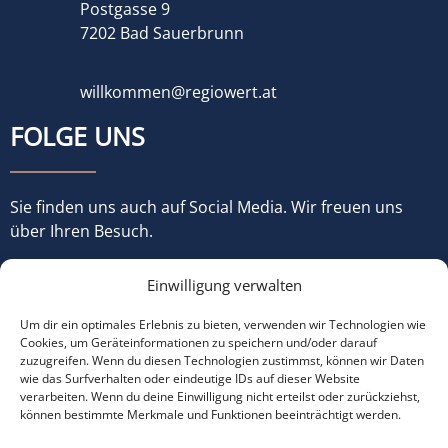
Postgasse 9
7202 Bad Sauerbrunn
willkommen@regiowert.at
FOLGE UNS
Sie finden uns auch auf Social Media. Wir freuen uns
über Ihren Besuch.
Einwilligung verwalten
Um dir ein optimales Erlebnis zu bieten, verwenden wir Technologien wie
Cookies, um Geräteinformationen zu speichern und/oder darauf
zuzugreifen. Wenn du diesen Technologien zustimmst, können wir Daten
wie das Surfverhalten oder eindeutige IDs auf dieser Website
verarbeiten. Wenn du deine Einwilligung nicht erteilst oder zurückziehst,
können bestimmte Merkmale und Funktionen beeinträchtigt werden.
© Copyright 2022 made with ♡ by
büroJetzt