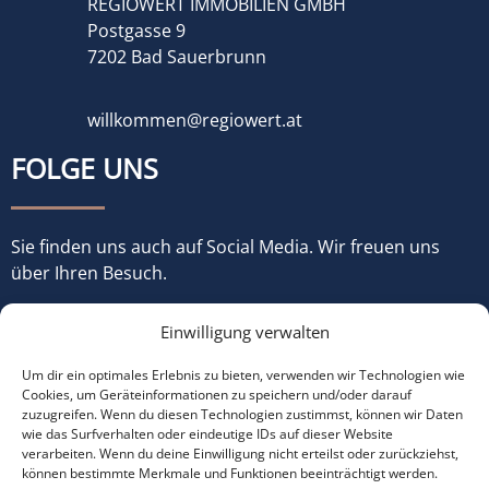
REGIOWERT IMMOBILIEN GMBH
Postgasse 9
7202 Bad Sauerbrunn
willkommen@regiowert.at
FOLGE UNS
Sie finden uns auch auf Social Media. Wir freuen uns
über Ihren Besuch.
Einwilligung verwalten
Um dir ein optimales Erlebnis zu bieten, verwenden wir Technologien wie
Cookies, um Geräteinformationen zu speichern und/oder darauf
zuzugreifen. Wenn du diesen Technologien zustimmst, können wir Daten
wie das Surfverhalten oder eindeutige IDs auf dieser Website
verarbeiten. Wenn du deine Einwilligung nicht erteilst oder zurückziehst,
können bestimmte Merkmale und Funktionen beeinträchtigt werden.