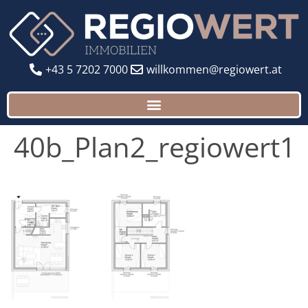
+43 5 7202 7000
willkommen@regiowert.at
40b_Plan2_regiowert1