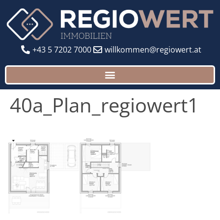
+43 5 7202 7000
willkommen@regiowert.at
40a_Plan_regiowert1