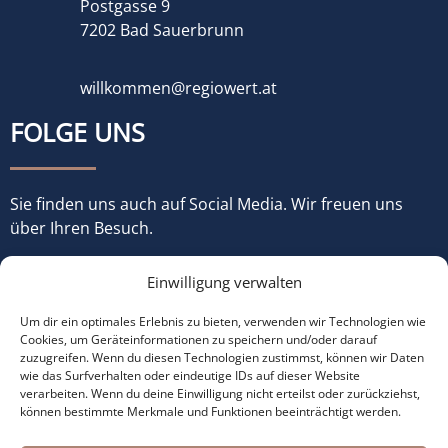
Postgasse 9
7202 Bad Sauerbrunn
willkommen@regiowert.at
FOLGE UNS
Sie finden uns auch auf Social Media. Wir freuen uns
über Ihren Besuch.
Einwilligung verwalten
Um dir ein optimales Erlebnis zu bieten, verwenden wir Technologien wie
Cookies, um Geräteinformationen zu speichern und/oder darauf
zuzugreifen. Wenn du diesen Technologien zustimmst, können wir Daten
wie das Surfverhalten oder eindeutige IDs auf dieser Website
verarbeiten. Wenn du deine Einwilligung nicht erteilst oder zurückziehst,
können bestimmte Merkmale und Funktionen beeinträchtigt werden.
© Copyright 2022 made with ♡ by
büroJetzt