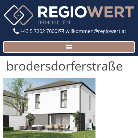
+43 5 7202 7000
willkommen@regiowert.at
brodersdorferstraße