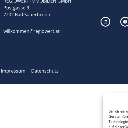
REGIOWERT IMMOBILIEN GMBH
Postgasse 9
7202 Bad Sauerbrunn
willkommen@regiowert.at
Impressum
Datenschutz
Um dir ein 
Geräteinfor
Technologie
auf dieser W