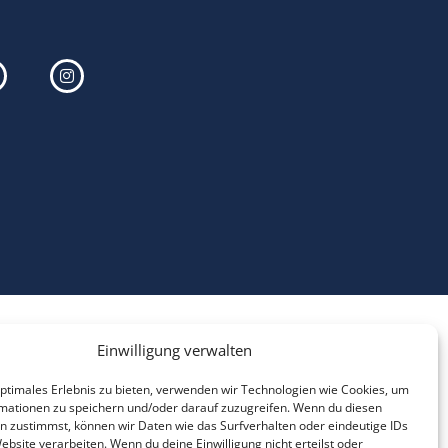
Einwilligung verwalten
optimales Erlebnis zu bieten, verwenden wir Technologien wie Cookies, um
mationen zu speichern und/oder darauf zuzugreifen. Wenn du diesen
n zustimmst, können wir Daten wie das Surfverhalten oder eindeutige IDs
ebsite verarbeiten. Wenn du deine Einwilligung nicht erteilst oder