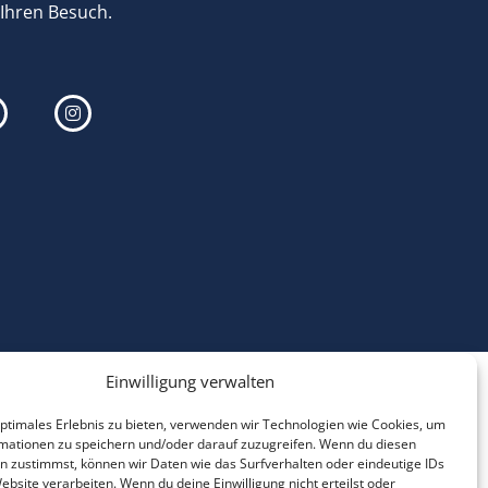
 Ihren Besuch.
Einwilligung verwalten
optimales Erlebnis zu bieten, verwenden wir Technologien wie Cookies, um
mationen zu speichern und/oder darauf zuzugreifen. Wenn du diesen
n zustimmst, können wir Daten wie das Surfverhalten oder eindeutige IDs
ebsite verarbeiten. Wenn du deine Einwilligung nicht erteilst oder