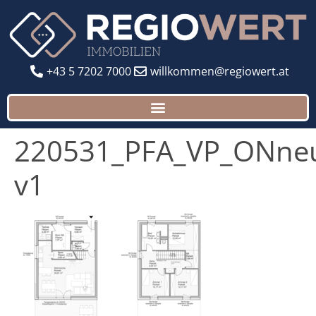
+43 5 7202 7000
willkommen@regiowert.at
220531_PFA_VP_ONne
v1