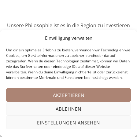
Unsere Philosophie ist es in die Region zu investieren
und dadurch werthaltige Immobilien zu entwickeln und
Einwilligung verwalten
zu bauen. Regionalität und Nachhaltigkeit spielen dabei
eine besondere Rolle.
Um dir ein optimales Erlebnis zu bieten, verwenden wir Technologien wie
Cookies, um Geräteinformationen zu speichern und/oder darauf
Um diese Werte auch in unserem Firmennamen
zuzugreifen. Wenn du diesen Technologien zustimmst, können wir Daten
widerzuspiegeln haben wir uns entschlossen
wie das Surfverhalten oder eindeutige IDs auf dieser Website
verarbeiten. Wenn du deine Einwilligung nicht erteilst oder zurückziehst,
raumformat in
REGIOWERT
umzubenennen.
können bestimmte Merkmale und Funktionen beeinträchtigt werden.
AKZEPTIEREN
WEITER ZU REGIOWERT
ABLEHNEN
EINSTELLUNGEN ANSEHEN